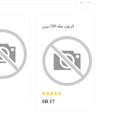
لبن -
كرتون مياه 200 برين
SR 17
SR