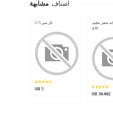
اصناف
مشابهة
ه صغير تغليف
كل شي 5.75
فوال 
عادي
SR 5
SR 30.002