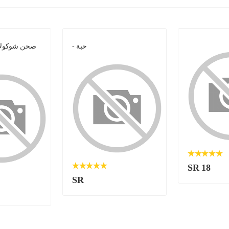
- حبة
صحن شوكولات
SR 18
SR