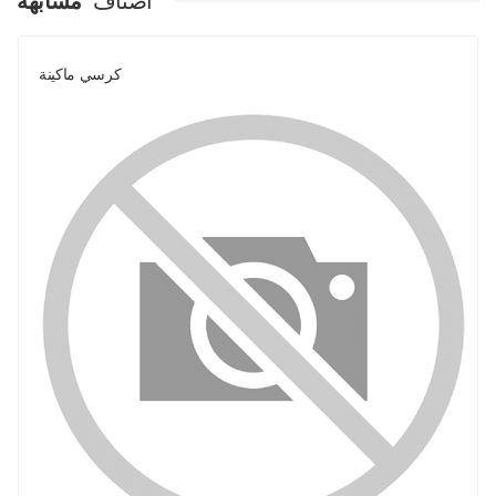
اصناف
مشابهة
كرسي ماكينة