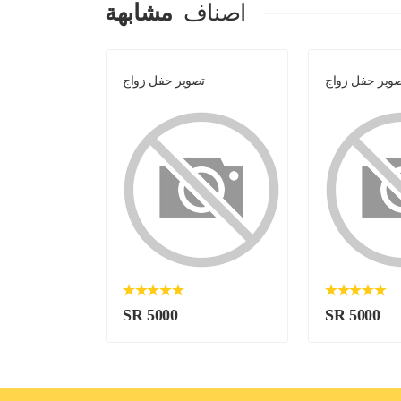
اصناف
مشابهة
وير حفل زواج
تصوير حفل زواج
ت
SR 5000
SR 5000