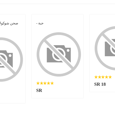
- حبة
صحن شوكولات
SR 18
SR