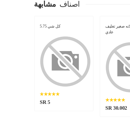
اصناف
مشابهة
ه صغير تغليف
كل شي 5.75
فوال 
عادي
SR 5
SR 30.002