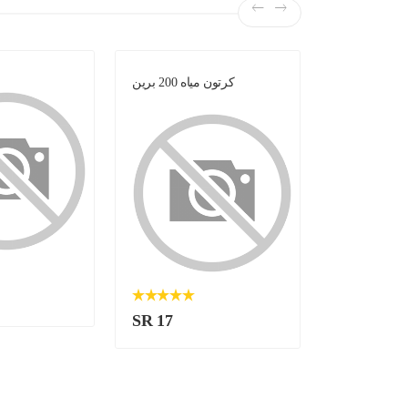
لبن -
كرتون مياه 200 برين
SR 17
SR