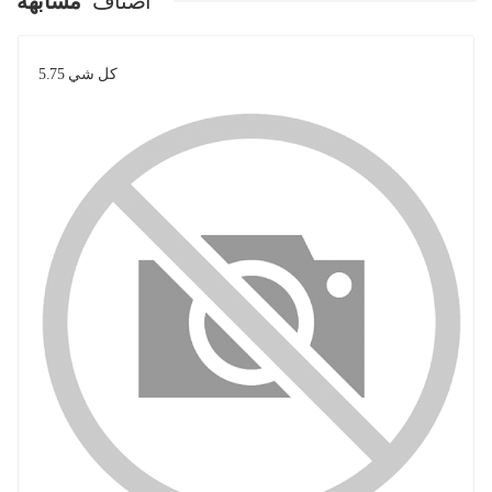
اصناف
مشابهة
كل شي 5.75