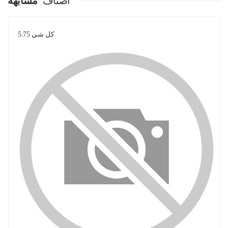
اصناف
مشابهة
كل شي 5.75