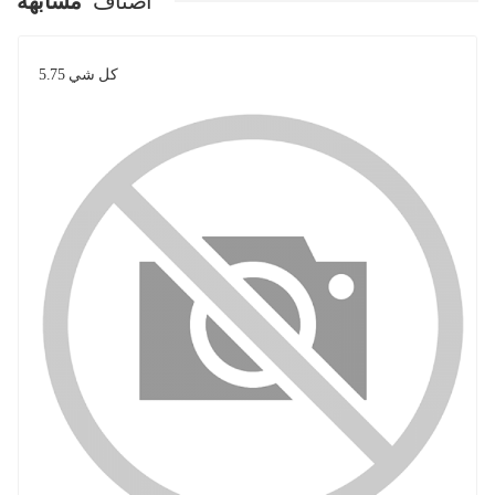
اصناف
مشابهة
كل شي 5.75