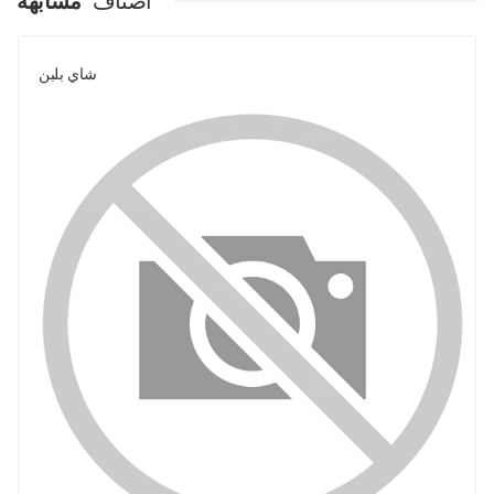
اصناف
مشابهة
شاي بلبن