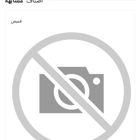
اصناف
مشابهة
قميص