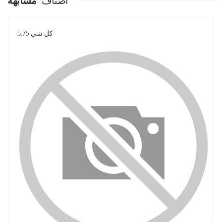
اصناف
مشابهة
كل شي 5.75