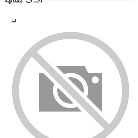
اصناف
مشابهة
لوز