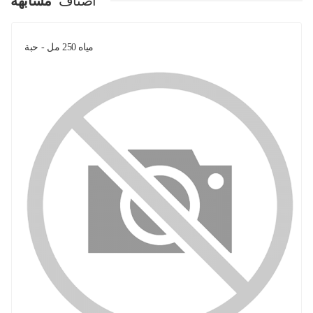
اصناف
مشابهة
مياه 250 مل - حبة