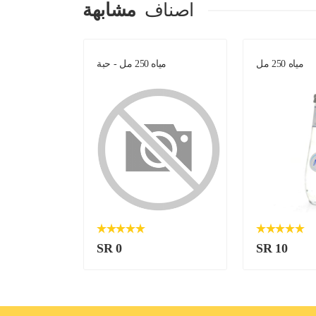
اصناف
مشابهة
مياه 250 مل
مياه 250 مل - حبة
SR 0
SR 10