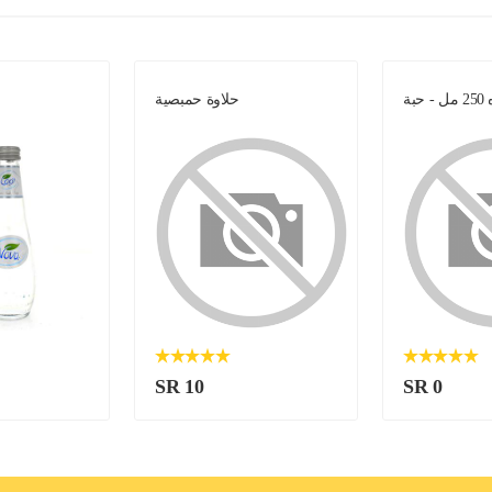
 حبة
حلاوة حمبصية
SR 10
SR 0