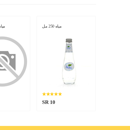
حلاوة حمبصية
مياه 250 مل
مياه 250 مل -
SR 10
SR 10