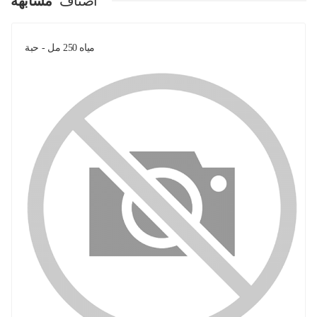
اصناف
مشابهة
مياه 250 مل - حبة