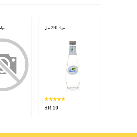
حلاوة حمبصية
مياه 250 مل
مياه 250 مل -
SR 10
SR 10