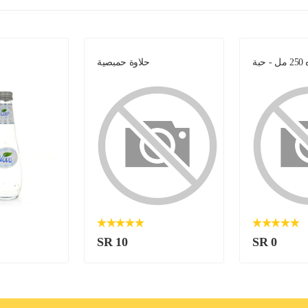
 حبة
حلاوة حمبصية
SR 10
SR 0