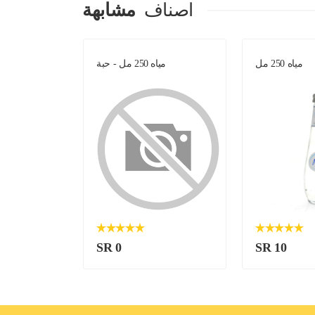
اصناف
مشابهة
مياه 250 مل
مياه 250 مل - حبة
SR 0
SR 10